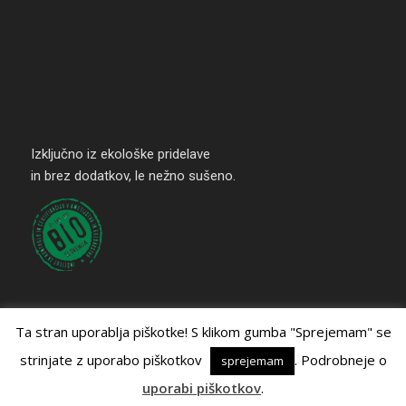
Izključno iz ekološke pridelave
in brez dodatkov, le nežno sušeno.
Ta stran uporablja piškotke! S klikom gumba "Sprejemam" se
strinjate z uporabo piškotkov
. Podrobneje o
sprejemam
EKO PEGAN. Zasnova
Vizualni prevodi
Spletna izvedba
SPLETster
uporabi piškotkov
.