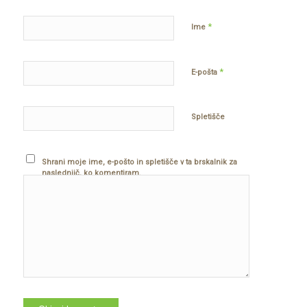
*
Ime
*
E-pošta
Spletišče
Shrani moje ime, e-pošto in spletišče v ta brskalnik za
naslednjič, ko komentiram.