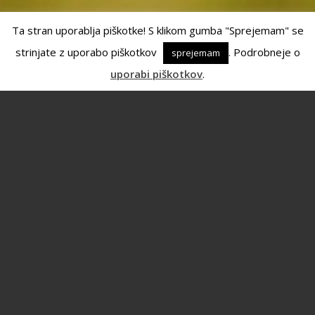
Ta stran uporablja piškotke! S klikom gumba "Sprejemam" se
strinjate z uporabo piškotkov
. Podrobneje o
sprejemam
uporabi piškotkov
.
NAŠ IZBOR