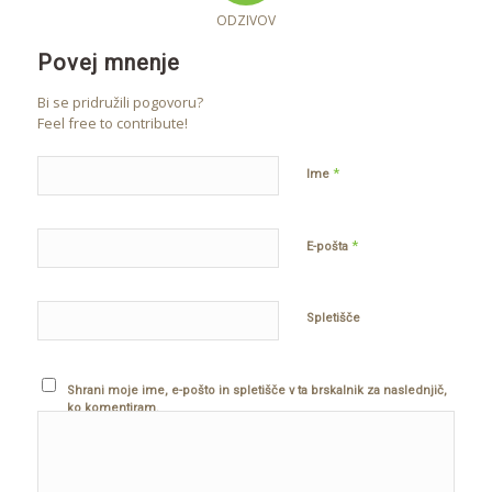
ODZIVOV
Povej mnenje
Bi se pridružili pogovoru?
Feel free to contribute!
*
Ime
*
E-pošta
Spletišče
Shrani moje ime, e-pošto in spletišče v ta brskalnik za naslednjič,
ko komentiram.